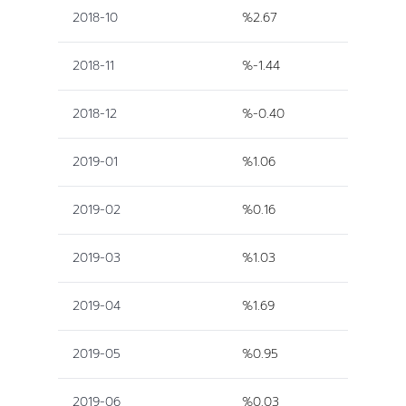
2018-10
%2.67
2018-11
%-1.44
2018-12
%-0.40
2019-01
%1.06
2019-02
%0.16
2019-03
%1.03
2019-04
%1.69
2019-05
%0.95
2019-06
%0.03