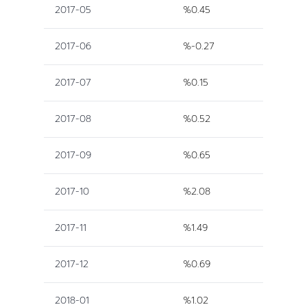
2017-05
%0.45
2017-06
%-0.27
2017-07
%0.15
2017-08
%0.52
2017-09
%0.65
2017-10
%2.08
2017-11
%1.49
2017-12
%0.69
2018-01
%1.02