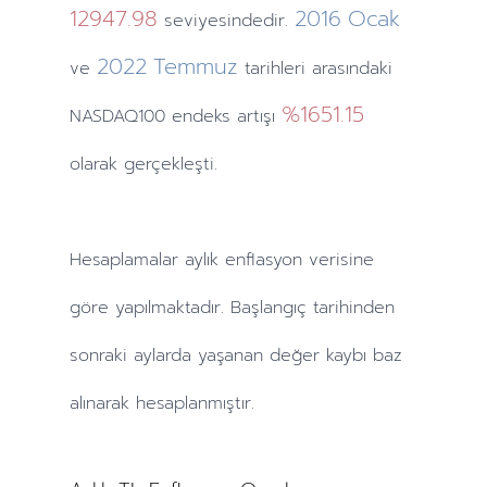
12947.98
2016
Ocak
seviyesindedir.
2022
Temmuz
ve
tarihleri arasındaki
%1651.15
NASDAQ100 endeks artışı
olarak gerçekleşti.
Hesaplamalar
aylık
enflasyon verisine
göre yapılmaktadır. Başlangıç tarihinden
sonraki
aylarda
yaşanan değer kaybı baz
alınarak hesaplanmıştır.