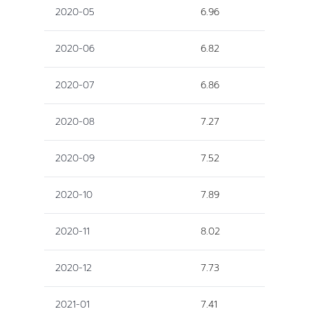
2020-05
6.96
2020-06
6.82
2020-07
6.86
2020-08
7.27
2020-09
7.52
2020-10
7.89
2020-11
8.02
2020-12
7.73
2021-01
7.41