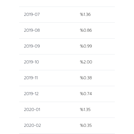
2019-07
%1.36
2019-08
%0.86
2019-09
%0.99
2019-10
%2.00
2019-11
%0.38
2019-12
%0.74
2020-01
%1.35
2020-02
%0.35