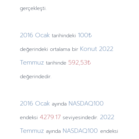
gerçekleşti.
2016
Ocak
100₺
tarihindeki
Konut
2022
değerindeki ortalama bir
Temmuz
592,53₺
tarihinde
değerindedir.
2016
Ocak
NASDAQ100
ayında
4279.17
2022
endeksi
seviyesindedir.
Temmuz
NASDAQ100
ayında
endeksi