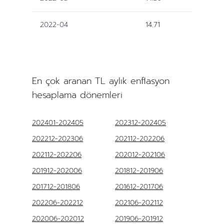
2022-04
14.71
En çok aranan TL aylık enflasyon
hesaplama dönemleri
202401-202405
202312-202405
202212-202306
202112-202206
202112-202206
202012-202106
201912-202006
201812-201906
201712-201806
201612-201706
202206-202212
202106-202112
202006-202012
201906-201912