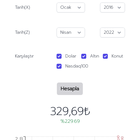
Tarih(X)
Tarih(Z)
Karşılaştır
Dolar
Altın
Konut
Nasdaq100
Hesapla
329,69₺
%229.69
2 B
2 B