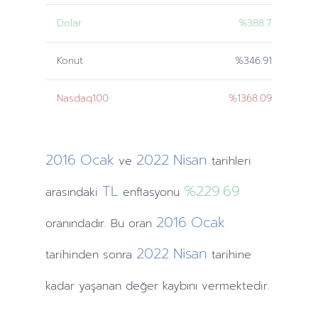
Dolar
%388.7
Konut
%346.91
Nasdaq100
%1368.09
2016
Ocak
2022
Nisan
ve
tarihleri
TL
%229.69
arasındaki
enflasyonu
2016
Ocak
oranındadır. Bu oran
2022
Nisan
tarihinden
sonra
tarihine
kadar yaşanan değer kaybını vermektedir.