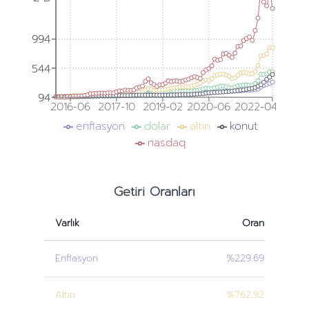
994
994
544
544
94
94
2016-06
2017-10
2019-02
2020-06
2022-04
enflasyon
dolar
altın
konut
nasdaq
Getiri Oranları
Varlık
Oran
Enflasyon
%229.69
Altın
%762.92