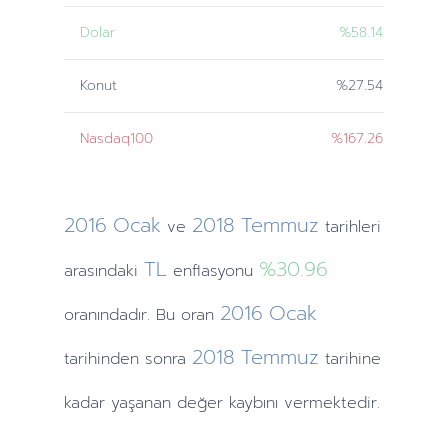
Dolar
%58.14
Konut
%27.54
Nasdaq100
%167.26
2016
Ocak
2018
Temmuz
ve
tarihleri
TL
%30.96
arasındaki
enflasyonu
2016
Ocak
oranındadır. Bu oran
2018
Temmuz
tarihinden
sonra
tarihine
kadar yaşanan değer kaybını vermektedir.