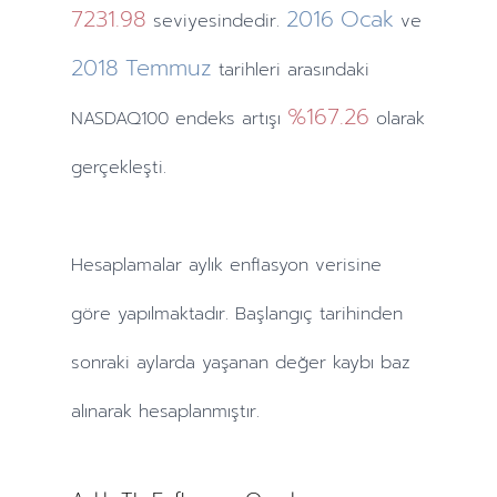
7231.98
2016
Ocak
seviyesindedir.
ve
2018
Temmuz
tarihleri arasındaki
%167.26
NASDAQ100 endeks artışı
olarak
gerçekleşti.
Hesaplamalar
aylık
enflasyon verisine
göre yapılmaktadır. Başlangıç tarihinden
sonraki
aylarda
yaşanan değer kaybı baz
alınarak hesaplanmıştır.