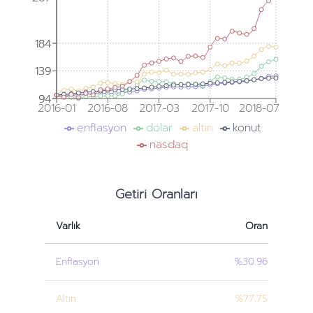
184
184
139
139
94
94
2016-01
2016-08
2017-03
2017-10
2018-07
enflasyon
dolar
altın
konut
nasdaq
Getiri Oranları
Varlık
Oran
Enflasyon
%30.96
Altın
%77.75