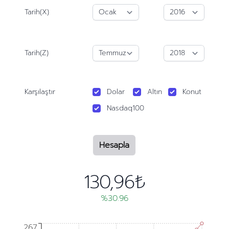
Tarih(X)
Tarih(Z)
Karşılaştır
Dolar
Altın
Konut
Nasdaq100
Hesapla
130,96₺
%30.96
267
267