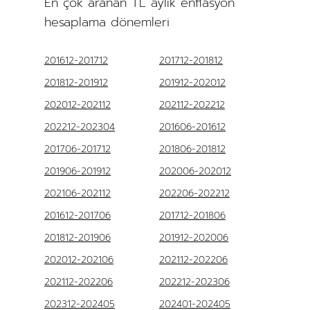
En çok aranan TL aylık enflasyon
hesaplama dönemleri
201612-201712
201712-201812
201812-201912
201912-202012
202012-202112
202112-202212
202212-202304
201606-201612
201706-201712
201806-201812
201906-201912
202006-202012
202106-202112
202206-202212
201612-201706
201712-201806
201812-201906
201912-202006
202012-202106
202112-202206
202112-202206
202212-202306
202312-202405
202401-202405