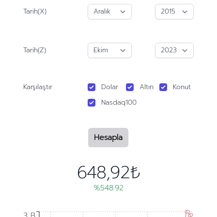
Tarih(X)
Tarih(Z)
Karşılaştır
Dolar
Altın
Konut
Nasdaq100
Hesapla
648,92₺
%548.92
3 B
3 B