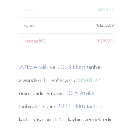
Dolar
%853.77
Konut
%1236.69
Nasdaq100
%2892.11
2015
Aralık
2023
Ekim
ve
tarihleri
TL
%548.92
arasındaki
enflasyonu
2015
Aralık
oranındadır. Bu oran
2023
Ekim
tarihinden
sonra
tarihine
kadar yaşanan değer kaybını vermektedir.