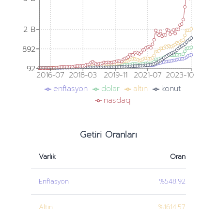
2 B
2 B
892
892
92
92
2016-07
2018-03
2019-11
2021-07
2023-10
enflasyon
dolar
altın
konut
nasdaq
Getiri Oranları
Varlık
Oran
Enflasyon
%548.92
Altın
%1614.57