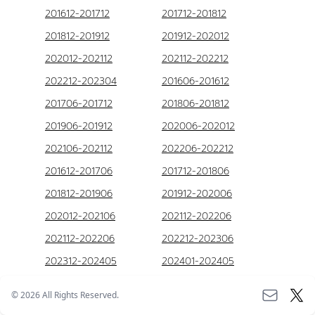
201612-201712
201712-201812
201812-201912
201912-202012
202012-202112
202112-202212
202212-202304
201606-201612
201706-201712
201806-201812
201906-201912
202006-202012
202106-202112
202206-202212
201612-201706
201712-201806
201812-201906
201912-202006
202012-202106
202112-202206
202112-202206
202212-202306
202312-202405
202401-202405
201512-201612
201506-201512
©
2026
All Rights Reserved.
201512-201606