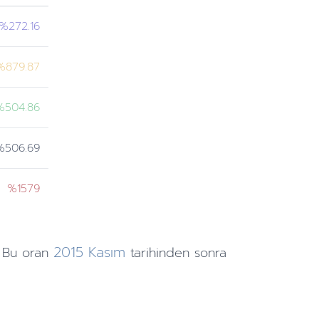
%272.16
%879.87
%504.86
%506.69
%1579
2015
Kasım
 Bu oran
tarihinden
sonra