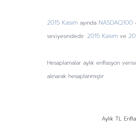
2015
Kasım
NASDAQ100
ayında
2015
Kasım
20
seviyesindedir.
ve
Hesaplamalar
aylık
enflasyon verisi
alınarak hesaplanmıştır.
Aylık TL Enfl