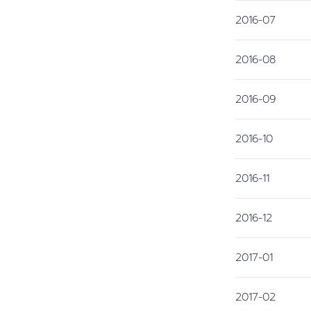
2016-07
2016-08
2016-09
2016-10
2016-11
2016-12
2017-01
2017-02