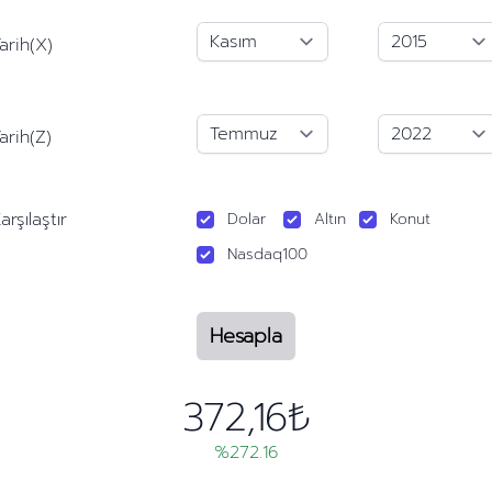
arih(X)
arih(Z)
arşılaştır
Dolar
Altın
Konut
Nasdaq100
Hesapla
372,16₺
%272.16