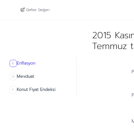
Defter Değeri
2015 Kası
Temmuz ta
Enflasyon
E
P
Mevduat
M
Konut Fiyat Endeksi
K
P
M