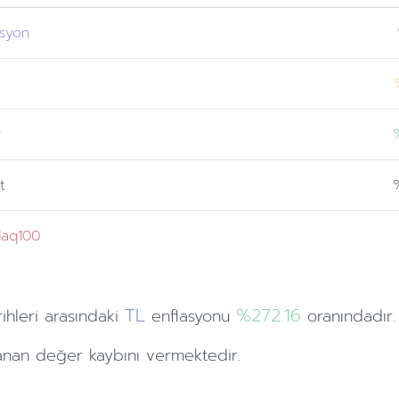
asyon
r
t
aq100
TL
%272.16
rihleri
arasındaki
enflasyonu
oranındadır.
nan değer kaybını vermektedir.