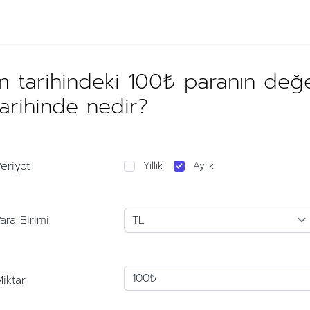
m tarihindeki 100₺ paranın değ
rihinde nedir?
eriyot
Yıllık
Aylık
ara Birimi
iktar