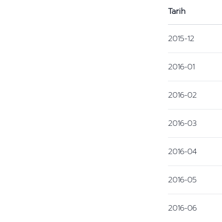
Tarih
2015-12
2016-01
2016-02
2016-03
2016-04
2016-05
2016-06