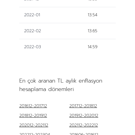
2022-01
13.54
2022-02
13.65
2022-03
14.59
En çok aranan TL aylık enflasyon
hesaplama dönemleri
201612-201712
201712-201812
201812-201912
201912-202012
202012-202112
202112-202212
202212-202304
201606-201612