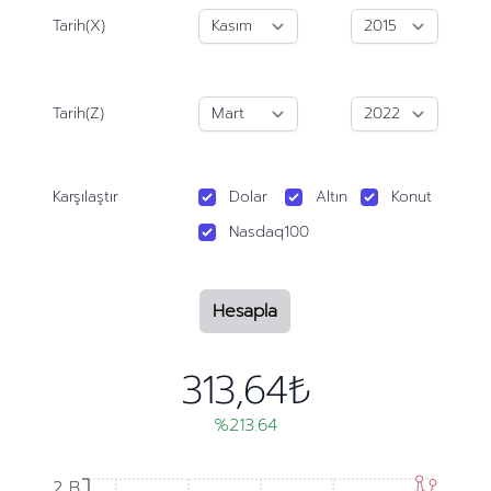
Tarih(X)
Tarih(Z)
Karşılaştır
Dolar
Altın
Konut
Nasdaq100
Hesapla
313,64₺
%213.64
2 B
2 B