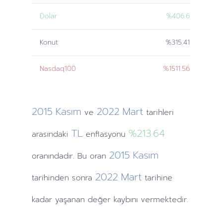
Dolar
%406.6
Konut
%315.41
Nasdaq100
%1511.56
2015
Kasım
2022
Mart
ve
tarihleri
TL
%213.64
arasındaki
enflasyonu
2015
Kasım
oranındadır. Bu oran
2022
Mart
tarihinden
sonra
tarihine
kadar yaşanan değer kaybını vermektedir.