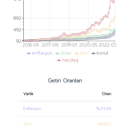
892
892
492
492
92
92
2016-05
2017-09
2019-01
2020-05
2022-03
enflasyon
dolar
altın
konut
nasdaq
Getiri Oranları
Varlık
Oran
Enflasyon
%213.64
Altın
%818.51