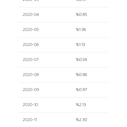
2020-04
%0.85
2020-05
%1.36
2020-06
%1.13
2020-07
%0.58
2020-08
%0.86
2020-09
%0.97
2020-10
%2.13
2020-11
%2.30