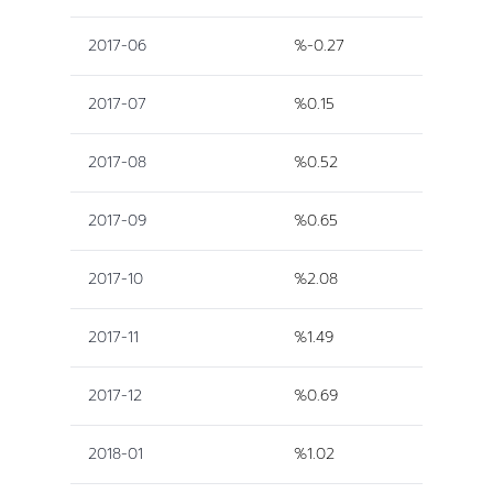
2017-06
%-0.27
2017-07
%0.15
2017-08
%0.52
2017-09
%0.65
2017-10
%2.08
2017-11
%1.49
2017-12
%0.69
2018-01
%1.02