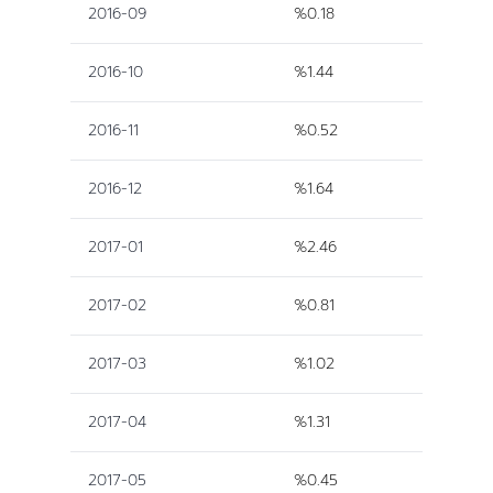
2016-09
%0.18
2016-10
%1.44
2016-11
%0.52
2016-12
%1.64
2017-01
%2.46
2017-02
%0.81
2017-03
%1.02
2017-04
%1.31
2017-05
%0.45