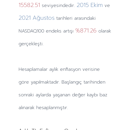
15582.51
2015
Ekim
seviyesindedir.
ve
2021
Ağustos
tarihleri arasındaki
%871.26
NASDAQ100 endeks artışı
olarak
gerçekleşti.
Hesaplamalar
aylık
enflasyon verisine
göre yapılmaktadır. Başlangıç tarihinden
sonraki
aylarda
yaşanan değer kaybı baz
alınarak hesaplanmıştır.