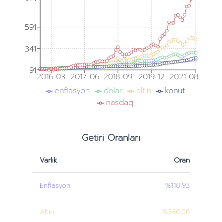
591
591
341
341
91
91
2016-03
2017-06
2018-09
2019-12
2021-08
enflasyon
dolar
altın
konut
nasdaq
Getiri Oranları
Varlık
Oran
Enflasyon
%110.93
Altın
%346.06