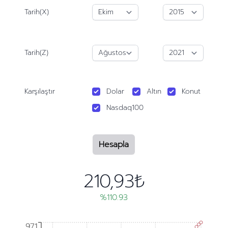
Tarih(X)
Tarih(Z)
Karşılaştır
Dolar
Altın
Konut
Nasdaq100
Hesapla
210,93₺
%110.93
971
971