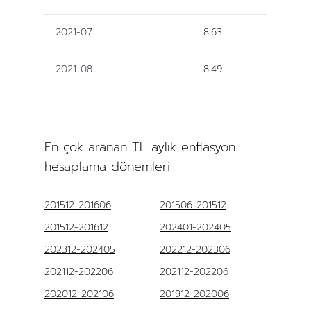
2021-07
8.63
2021-08
8.49
En çok aranan TL aylık enflasyon
hesaplama dönemleri
201512-201606
201506-201512
201512-201612
202401-202405
202312-202405
202212-202306
202112-202206
202112-202206
202012-202106
201912-202006