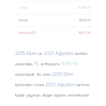
Dolar
%189.76
Konut
%133.01
Nasdaq100
%871.26
2015
Ekim
2021
Ağustos
ve
tarihleri
TL
%110.93
arasındaki
enflasyonu
2015
Ekim
oranındadır. Bu oran
2021
Ağustos
tarihinden
sonra
tarihine
kadar yaşanan değer kaybını vermektedir.