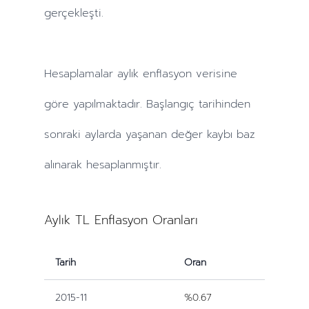
gerçekleşti.
Hesaplamalar
aylık
enflasyon verisine
göre yapılmaktadır. Başlangıç tarihinden
sonraki
aylarda
yaşanan değer kaybı baz
alınarak hesaplanmıştır.
Aylık TL Enflasyon Oranları
Tarih
Oran
2015-11
%0.67