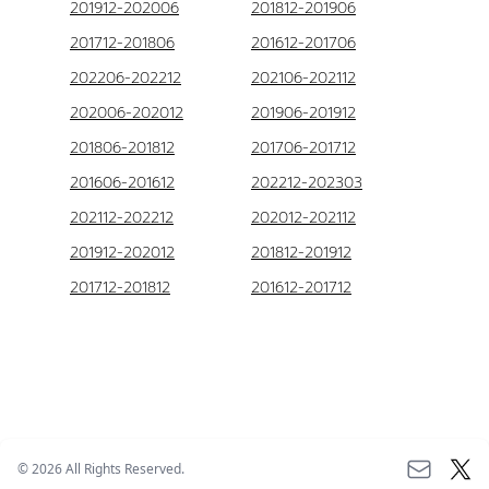
201912-202006
201812-201906
201712-201806
201612-201706
202206-202212
202106-202112
202006-202012
201906-201912
201806-201812
201706-201712
201606-201612
202212-202303
202112-202212
202012-202112
201912-202012
201812-201912
201712-201812
201612-201712
©
2026
All Rights Reserved.
;