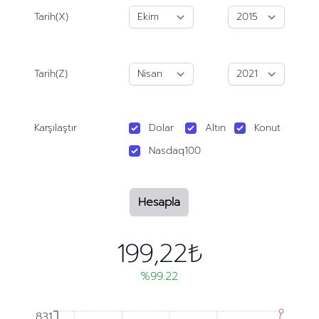
Tarih(X)
Tarih(Z)
Karşılaştır
Dolar
Altın
Konut
Nasdaq100
Hesapla
199,22₺
%99.22
831
831