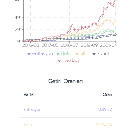
491
491
291
291
91
91
2016-03
2017-05
2018-07
2019-09
2021-04
enflasyon
dolar
altın
konut
nasdaq
Getiri Oranları
Varlık
Oran
Enflasyon
%99.22
Altın
%324.34