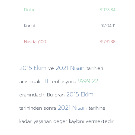
Dolar
%178.84
Konut
%104.11
Nasdaq100
%731.38
2015
Ekim
2021
Nisan
ve
tarihleri
TL
%99.22
arasındaki
enflasyonu
2015
Ekim
oranındadır. Bu oran
2021
Nisan
tarihinden
sonra
tarihine
kadar yaşanan değer kaybını vermektedir.