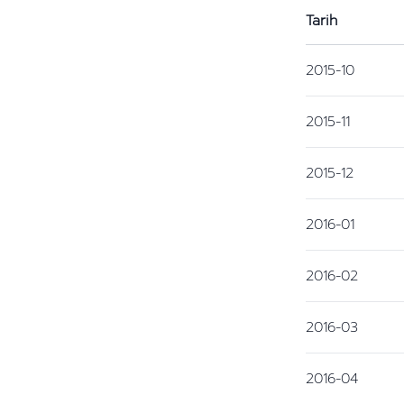
Tarih
2015-10
2015-11
2015-12
2016-01
2016-02
2016-03
2016-04