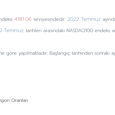
4181.06
2022
Temmuz
ndeksi
seviyesindedir.
ayınd
2
Temmuz
tarihleri arasındaki NASDAQ100 endeks ar
ne göre yapılmaktadır. Başlangıç tarihinden sonraki
a
asyon Oranları