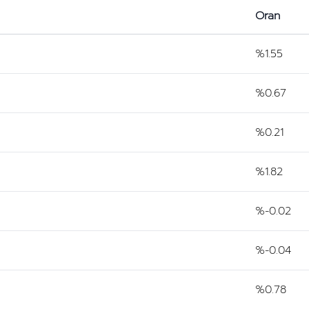
Oran
%1.55
%0.67
%0.21
%1.82
%-0.02
%-0.04
%0.78