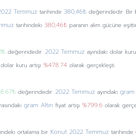
2022
Temmuz
380,46₺
tarihinde
değerindedir. Bir 
mmuz
380,46₺
tarihindeki
paranın alım gücüne eşittir
1
₺
2022
Temmuz
değerindedir.
ayındaki
dolar kur
%478.74
i dolar kuru artışı
olarak gerçekleşti.
08.67₺
2022
Temmuz
gram 
değerindedir.
ayındaki
gram Altın
%799.6
arasındaki
fiyat artışı
olarak gerçek
Konut
2022
Temmuz
indeki ortalama bir
tarihinde