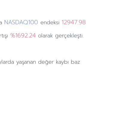
NASDAQ100
12947.98
a
endeksi
%1692.24
tışı
olarak gerçekleşti.
ylarda
yaşanan değer kaybı baz