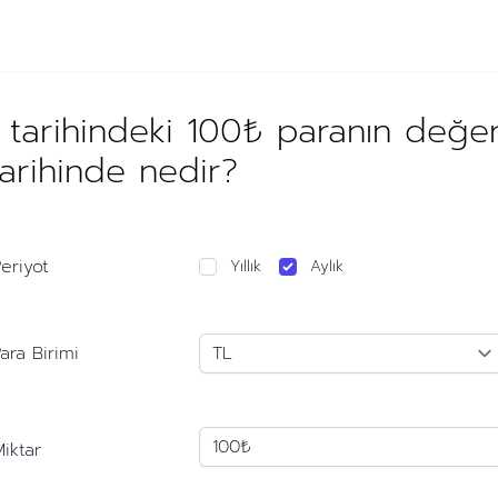
l tarihindeki 100₺ paranın değe
rihinde nedir?
eriyot
Yıllık
Aylık
ara Birimi
iktar