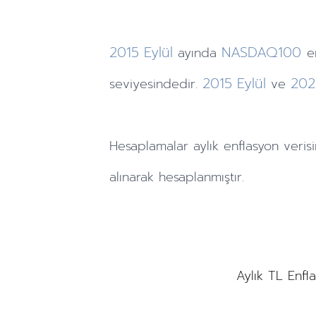
2015
Eylül
NASDAQ100
ayında
e
2015
Eylül
202
seviyesindedir.
ve
Hesaplamalar
aylık
enflasyon verisi
alınarak hesaplanmıştır.
Aylık TL Enfl