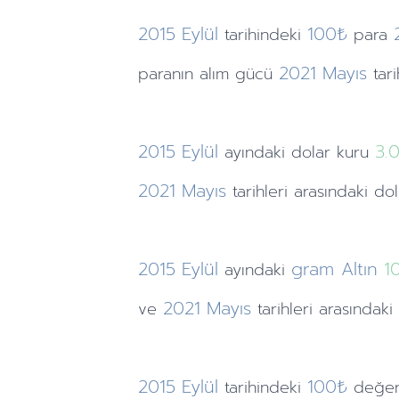
2015
Eylül
100₺
tarihindeki
para
2021
Mayıs
paranın alım gücü
tar
2015
Eylül
3.0
ayındaki
dolar kuru
2021
Mayıs
tarihleri arasındaki do
2015
Eylül
gram Altın
1
ayındaki
2021
Mayıs
ve
tarihleri arasındak
2015
Eylül
100₺
tarihindeki
değer