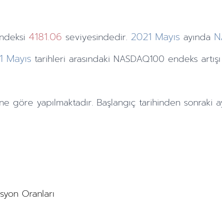
4181.06
2021
Mayıs
N
ndeksi
seviyesindedir.
ayında
1
Mayıs
tarihleri arasındaki NASDAQ100 endeks artış
ne göre yapılmaktadır. Başlangıç tarihinden sonraki
a
asyon Oranları