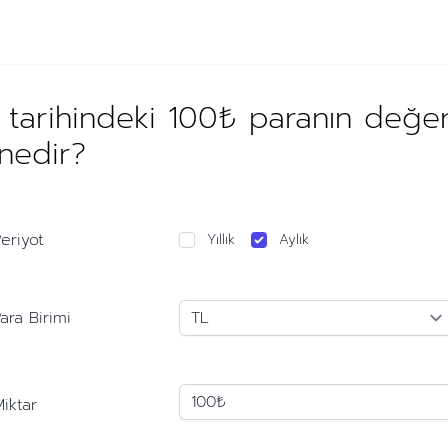
l tarihindeki 100₺ paranın değe
 nedir?
eriyot
Yıllık
Aylık
ara Birimi
iktar