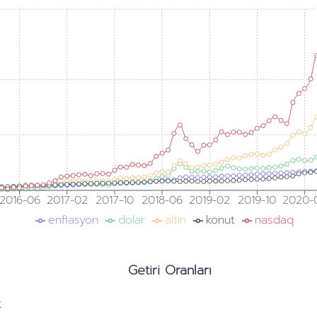
2016-06
2017-02
2017-10
2018-06
2019-02
2019-10
2020-
enflasyon
dolar
altın
konut
nasdaq
Getiri Oranları
k