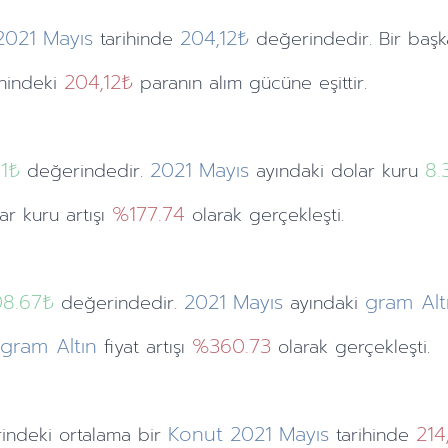
2021
Mayıs
204,12₺
tarihinde
değerindedir. Bir başk
204,12₺
ihindeki
paranın alım gücüne eşittir.
1
₺
2021
Mayıs
8.
değerindedir.
ayındaki
dolar kuru
%177.74
lar kuru artışı
olarak gerçekleşti.
08.67₺
2021
Mayıs
gram Alt
değerindedir.
ayındaki
gram Altın
%360.73
i
fiyat artışı
olarak gerçekleşti.
Konut
2021
Mayıs
214
indeki ortalama bir
tarihinde