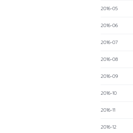
2016-05
2016-06
2016-07
2016-08
2016-09
2016-10
2016-11
2016-12