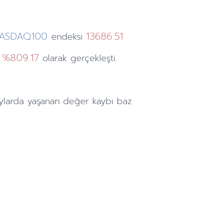
ASDAQ100
13686.51
endeksi
%809.17
ı
olarak gerçekleşti.
ylarda
yaşanan değer kaybı baz