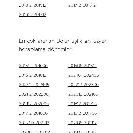
201812-201912
201712-201812
201612-201712
En çok aranan Dolar aylık enflasyon
hesaplama dönemleri
201512-201606
201506-201512
201512-201612
202401-202405
202312-202405
202212-202306
202112-202206
202012-202106
201912-202006
201812-201906
201712-201806
201612-201706
202206-202212
202106-202112
202006-202012
201906-201912