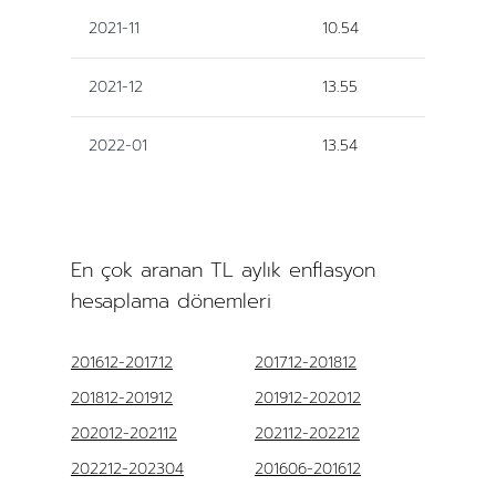
2021-11
10.54
2021-12
13.55
2022-01
13.54
En çok aranan TL aylık enflasyon
hesaplama dönemleri
201612-201712
201712-201812
201812-201912
201912-202012
202012-202112
202112-202212
202212-202304
201606-201612