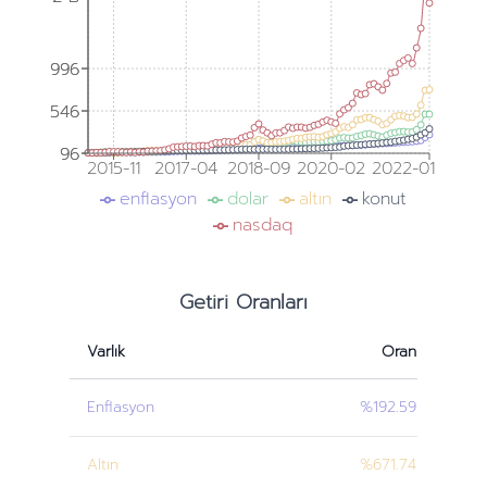
996
996
546
546
96
96
2015-11
2017-04
2018-09
2020-02
2022-01
enflasyon
dolar
altın
konut
nasdaq
Getiri Oranları
Varlık
Oran
Enflasyon
%192.59
Altın
%671.74