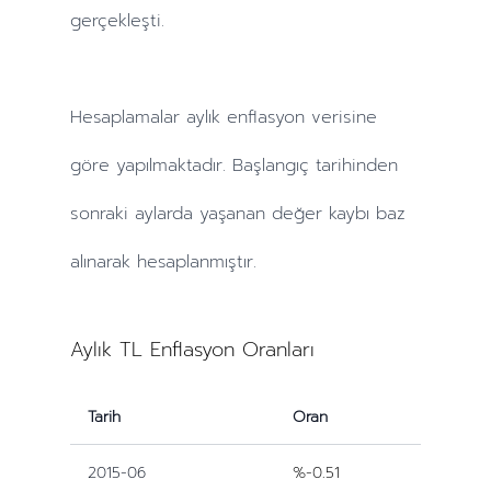
gerçekleşti.
Hesaplamalar
aylık
enflasyon verisine
göre yapılmaktadır. Başlangıç tarihinden
sonraki
aylarda
yaşanan değer kaybı baz
alınarak hesaplanmıştır.
Aylık TL Enflasyon Oranları
Tarih
Oran
2015-06
%-0.51