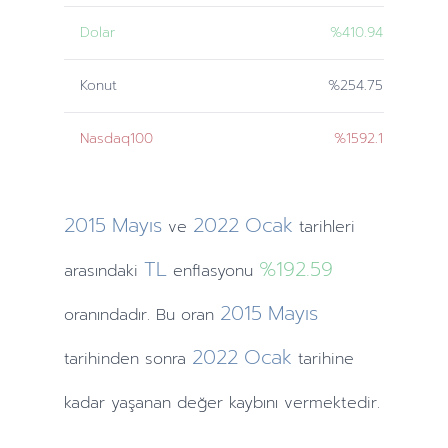
Dolar
%410.94
Konut
%254.75
Nasdaq100
%1592.1
2015
Mayıs
2022
Ocak
ve
tarihleri
TL
%192.59
arasındaki
enflasyonu
2015
Mayıs
oranındadır. Bu oran
2022
Ocak
tarihinden
sonra
tarihine
kadar yaşanan değer kaybını vermektedir.