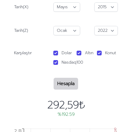
Tarih(X)
Tarih(Z)
Karşılaştır
Dolar
Altın
Konut
Nasdaq100
Hesapla
292,59₺
%192.59
2 B
2 B