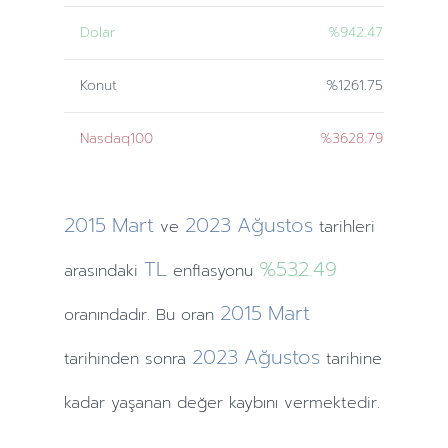
Dolar
%942.47
Konut
%1261.75
Nasdaq100
%3628.79
2015
Mart
2023
Ağustos
ve
tarihleri
TL
%532.49
arasındaki
enflasyonu
2015
Mart
oranındadır. Bu oran
2023
Ağustos
tarihinden
sonra
tarihine
kadar yaşanan değer kaybını vermektedir.