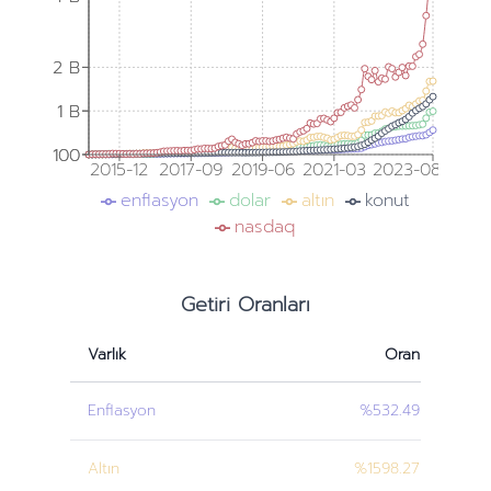
2 B
2 B
1 B
1 B
100
100
2015-12
2017-09
2019-06
2021-03
2023-08
enflasyon
dolar
altın
konut
nasdaq
Getiri Oranları
Varlık
Oran
Enflasyon
%532.49
Altın
%1598.27