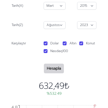
Tarih(X)
Tarih(Z)
Karşılaştır
Dolar
Altın
Konut
Nasdaq100
Hesapla
632,49₺
%532.49
4 B
4 B