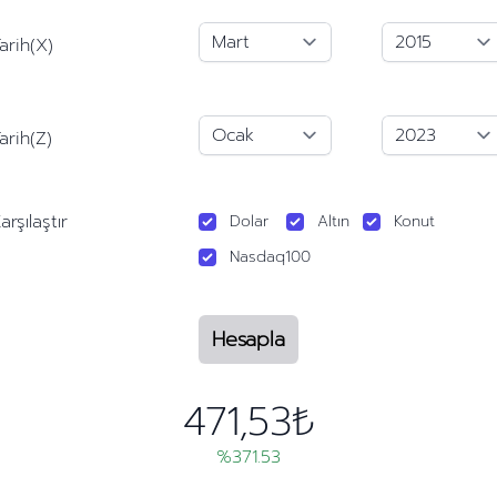
arih(X)
arih(Z)
arşılaştır
Dolar
Altın
Konut
Nasdaq100
Hesapla
471,53₺
%371.53