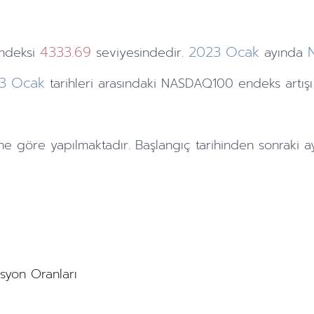
4333.69
2023
Ocak
ndeksi
seviyesindedir.
ayında
3
Ocak
tarihleri arasındaki NASDAQ100 endeks artış
ne göre yapılmaktadır. Başlangıç tarihinden sonraki
a
asyon Oranları