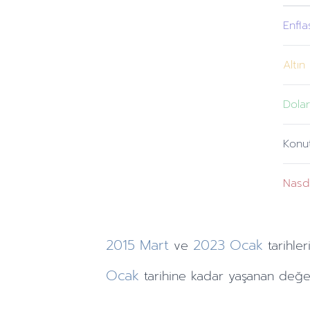
Enfl
Altın
Dola
Konu
Nasd
2015
Mart
2023
Ocak
ve
tarihler
Ocak
tarihine
kadar yaşanan değer