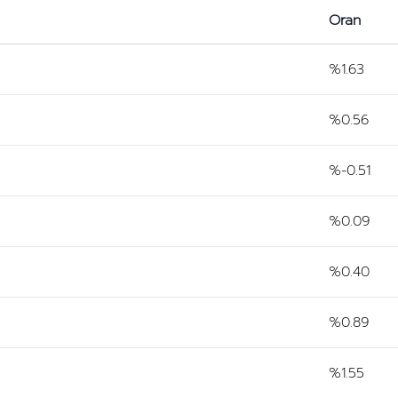
Oran
%1.63
%0.56
%-0.51
%0.09
%0.40
%0.89
%1.55