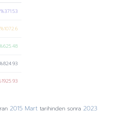
%371.53
%1072.6
%625.48
%824.93
1925.93
2015
Mart
2023
ran
tarihinden
sonra