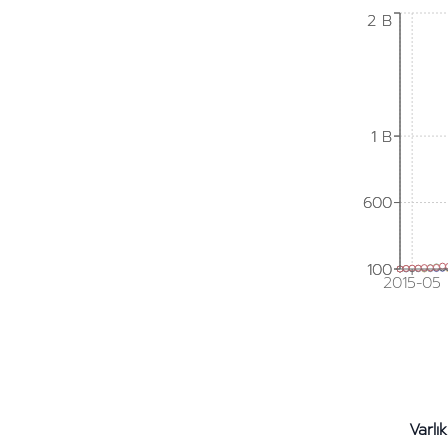
2 B
2 B
1 B
1 B
600
600
100
100
2015-05
Varlık