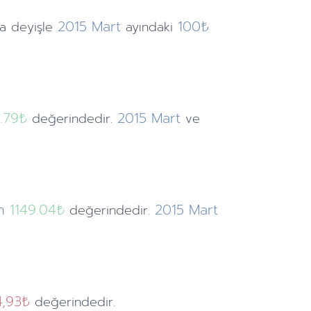
2015
Mart
100₺
a deyişle
ayındaki
.79
₺
2015
Mart
değerindedir.
ve
n
1149.04₺
2015
Mart
değerindedir.
4,93₺
değerindedir.