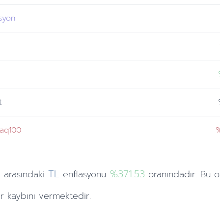
asyon
r
t
aq100
%
TL
%371.53
i
arasındaki
enflasyonu
oranındadır. Bu o
 kaybını vermektedir.