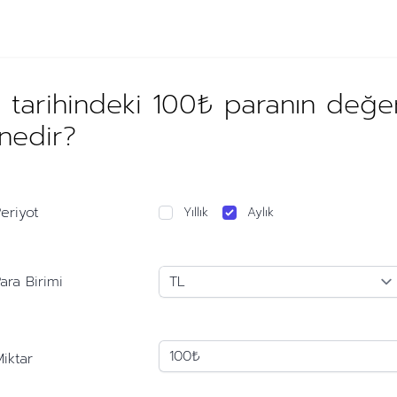
 tarihindeki 100₺ paranın değ
 nedir?
eriyot
Yıllık
Aylık
ara Birimi
iktar