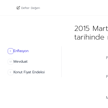
Defter Değeri
2015 Mart
tarihinde
Enflasyon
E
P
Mevduat
M
Konut Fiyat Endeksi
K
P
M