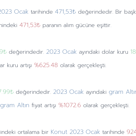
2023
Ocak
471,53₺
tarihinde
değerindedir. Bir başk
471,53₺
ihindeki
paranın alım gücüne eşittir.
59
₺
2023
Ocak
18
değerindedir.
ayındaki
dolar kuru
%625.48
lar kuru artışı
olarak gerçekleşti.
7.99₺
2023
Ocak
gram Altı
değerindedir.
ayındaki
gram Altın
%1072.6
i
fiyat artışı
olarak gerçekleşti.
Konut
2023
Ocak
92
indeki ortalama bir
tarihinde