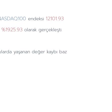
NASDAQ100
12101.93
endeksi
%1925.93
ı
olarak gerçekleşti.
ylarda
yaşanan değer kaybı baz