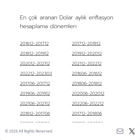
En çok aranan Dolar aylık enflasyon
hesaplama dönemleri
201612-201712
201712-201812
201812-201912
201912-202012
202012-202112
202112-202212
202212-202303
201606-201612
201706-201712
201806-201812
201906-201912
202006-202012
202106-202112
202206-202212
201612-201706
201712-201806
201812-201906
201912-202006
©
2026
All Rights Reserved.
202012-202106
202112-202206