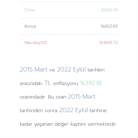
Dolar
%606.95
Konut
%650.65
Nasdaq100
%1689.72
2015
Mart
2022
Eylül
ve
tarihleri
TL
%310.18
arasındaki
enflasyonu
2015
Mart
oranındadır. Bu oran
2022
Eylül
tarihinden
sonra
tarihine
kadar yaşanan değer kaybını vermektedir.