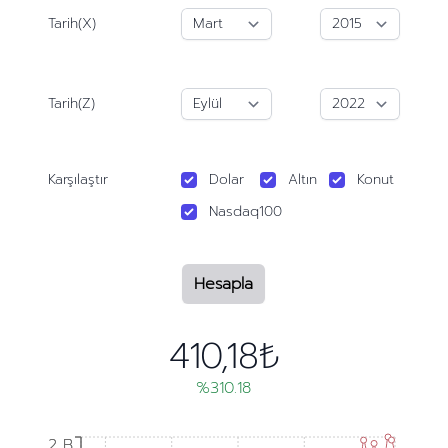
Tarih(X)
Tarih(Z)
Karşılaştır
Dolar
Altın
Konut
Nasdaq100
Hesapla
410,18₺
%310.18
2 B
2 B