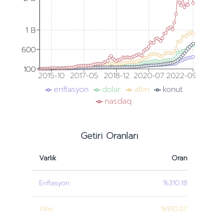
1 B
1 B
600
600
100
100
2015-10
2017-05
2018-12
2020-07
2022-09
enflasyon
dolar
altın
konut
nasdaq
Getiri Oranları
Varlık
Oran
Enflasyon
%310.18
Altın
%910.07