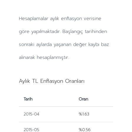
Hesaplamalar
aylık
enflasyon verisine
göre yapılmaktadır. Başlangıç tarihinden
sonraki
aylarda
yaşanan değer kaybı baz
alınarak hesaplanmıştır.
Aylık TL Enflasyon Oranları
Tarih
Oran
2015-04
%1.63
2015-05
%0.56