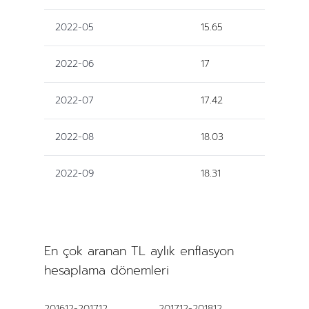
2022-05
15.65
2022-06
17
2022-07
17.42
2022-08
18.03
2022-09
18.31
En çok aranan TL aylık enflasyon
hesaplama dönemleri
201612-201712
201712-201812