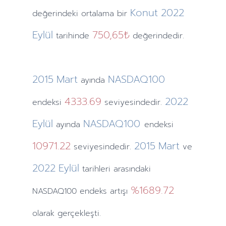
Konut
2022
değerindeki ortalama bir
Eylül
750,65₺
tarihinde
değerindedir.
2015
Mart
NASDAQ100
ayında
4333.69
2022
endeksi
seviyesindedir.
Eylül
NASDAQ100
ayında
endeksi
10971.22
2015
Mart
seviyesindedir.
ve
2022
Eylül
tarihleri arasındaki
%1689.72
NASDAQ100 endeks artışı
olarak gerçekleşti.