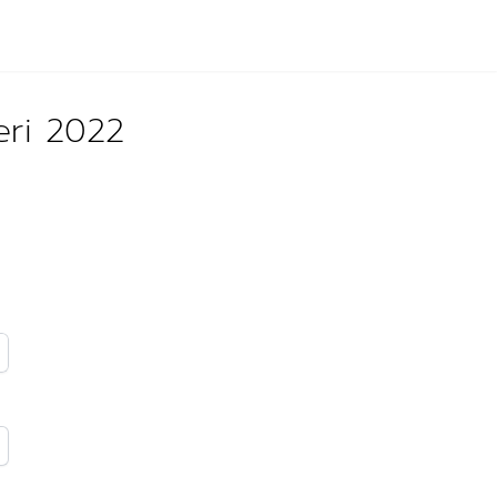
eri 2022