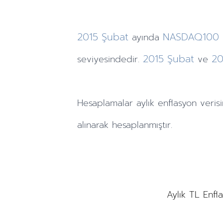
2015
Şubat
NASDAQ100
ayında
2015
Şubat
20
seviyesindedir.
ve
Hesaplamalar
aylık
enflasyon verisi
alınarak hesaplanmıştır.
Aylık TL Enfl