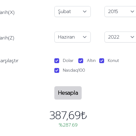
arih(X)
arih(Z)
arşılaştır
Dolar
Altın
Konut
Nasdaq100
Hesapla
387,69₺
%287.69