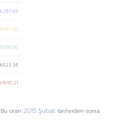
%287.69
%937.28
%591.06
%523.34
%1690.21
2015
Şubat
 Bu oran
tarihinden
sonra