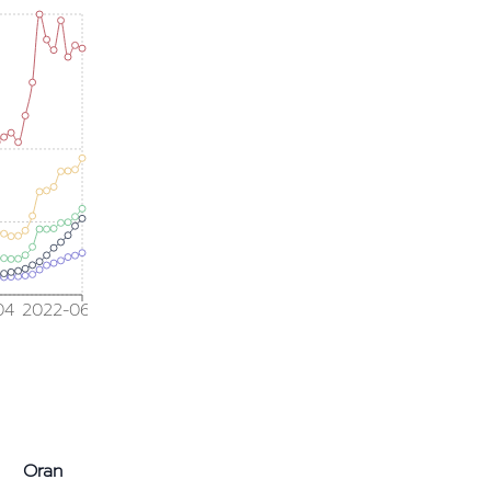
04
2022-06
Oran