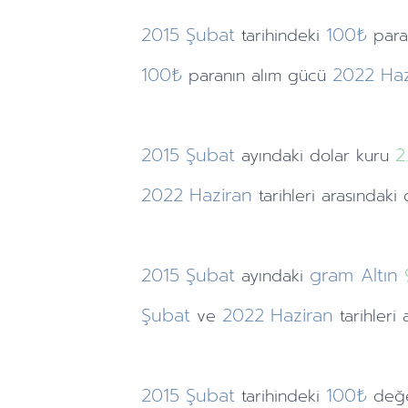
2015
Şubat
100₺
tarihindeki
para
100₺
2022
Haz
paranın alım gücü
2015
Şubat
2
ayındaki
dolar kuru
2022
Haziran
tarihleri arasındaki
2015
Şubat
gram Altın
ayındaki
Şubat
2022
Haziran
ve
tarihleri
2015
Şubat
100₺
tarihindeki
değe