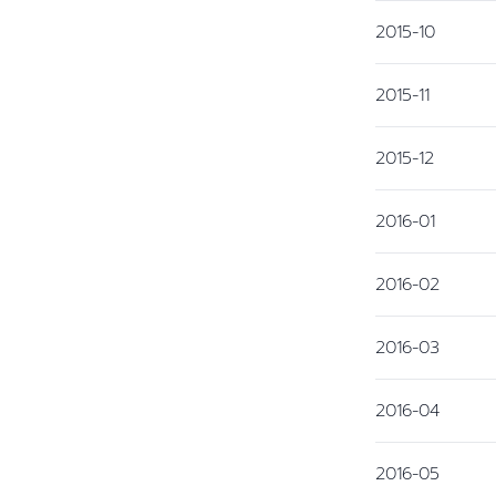
2015-10
2015-11
2015-12
2016-01
2016-02
2016-03
2016-04
2016-05