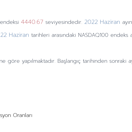
4440.67
2022
Haziran
endeksi
seviyesindedir.
ayı
22
Haziran
tarihleri arasındaki NASDAQ100 endeks a
ne göre yapılmaktadır. Başlangıç tarihinden sonraki
a
asyon Oranları