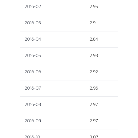
2016-02
2.95
2016-03
2.9
2016-04
2.84
2016-05
2.93
2016-06
2.92
2016-07
2.96
2016-08
2.97
2016-09
2.97
2016-10
3.07