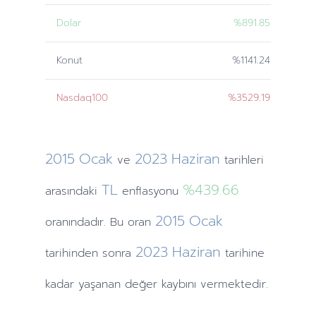
Dolar
%891.85
Konut
%1141.24
Nasdaq100
%3529.19
2015
Ocak
2023
Haziran
ve
tarihleri
TL
%439.66
arasındaki
enflasyonu
2015
Ocak
oranındadır. Bu oran
2023
Haziran
tarihinden
sonra
tarihine
kadar yaşanan değer kaybını vermektedir.