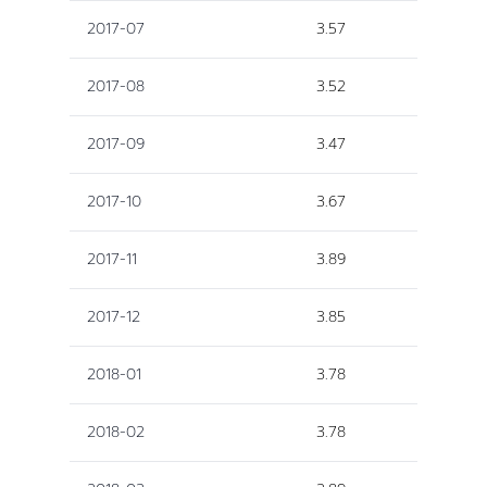
2017-07
3.57
2017-08
3.52
2017-09
3.47
2017-10
3.67
2017-11
3.89
2017-12
3.85
2018-01
3.78
2018-02
3.78