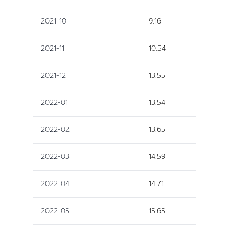
2021-10
9.16
2021-11
10.54
2021-12
13.55
2022-01
13.54
2022-02
13.65
2022-03
14.59
2022-04
14.71
2022-05
15.65