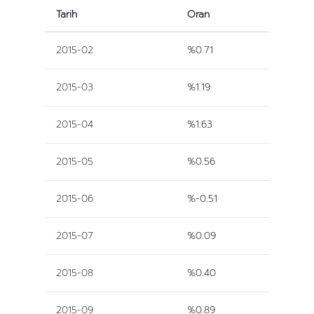
Tarih
Oran
2015-02
%0.71
2015-03
%1.19
2015-04
%1.63
2015-05
%0.56
2015-06
%-0.51
2015-07
%0.09
2015-08
%0.40
2015-09
%0.89