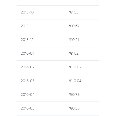
2015-10
%1.55
2015-11
%0.67
2015-12
%0.21
2016-01
%1.82
2016-02
%-0.02
2016-03
%-0.04
2016-04
%0.78
2016-05
%0.58