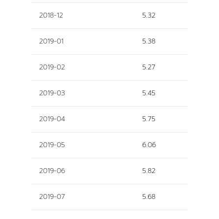
2018-12
5.32
2019-01
5.38
2019-02
5.27
2019-03
5.45
2019-04
5.75
2019-05
6.06
2019-06
5.82
2019-07
5.68