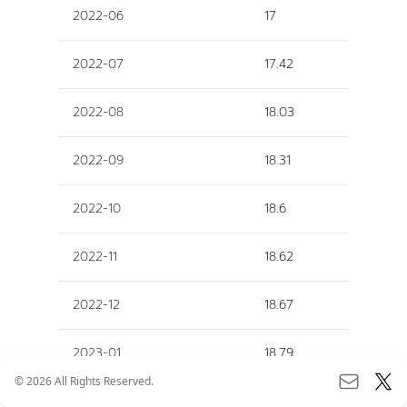
2022-06
17
2022-07
17.42
2022-08
18.03
2022-09
18.31
2022-10
18.6
2022-11
18.62
2022-12
18.67
2023-01
18.79
©
2026
All Rights Reserved.
2023-02
18.86